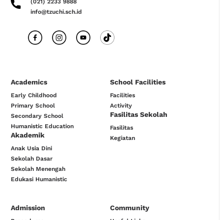
(021) 2233 9888
info@tzuchi.sch.id
Academics
School Facilities
Early Childhood
Facilities
Primary School
Activity
Fasilitas Sekolah
Secondary School
Humanistic Education
Fasilitas
Akademik
Kegiatan
Anak Usia Dini
Sekolah Dasar
Sekolah Menengah
Edukasi Humanistic
Admission
Community