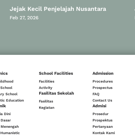
Jejak Kecil Penjelajah Nusantara
Feb 27, 2026
mics
School Facilities
Admission
hildhood
Facilities
Procedures
 School
Activity
Prospectus
Fasilitas Sekolah
ry School
FAQ
tic Education
Contact Us
Fasilitas
mik
Admisi
Kegiatan
a Dini
Prosedur
 Dasar
Prospektus
 Menengah
Pertanyaan
 Humanistic
Kontak Kami