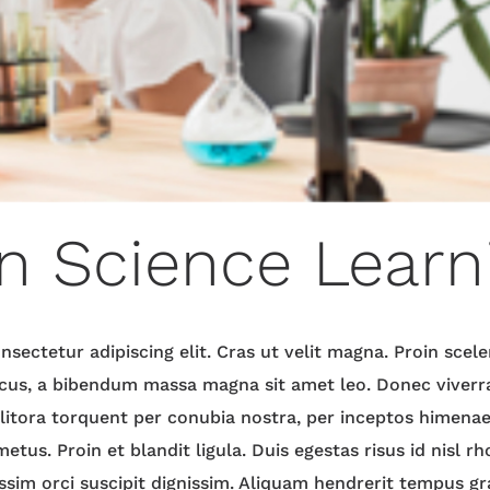
n Science Learn
sectetur adipiscing elit. Cras ut velit magna. Proin sce
lacus, a bibendum massa magna sit amet leo. Donec viverr
 litora torquent per conubia nostra, per inceptos himenae
etus. Proin et blandit ligula. Duis egestas risus id nisl r
ssim orci suscipit dignissim. Aliquam hendrerit tempus gr