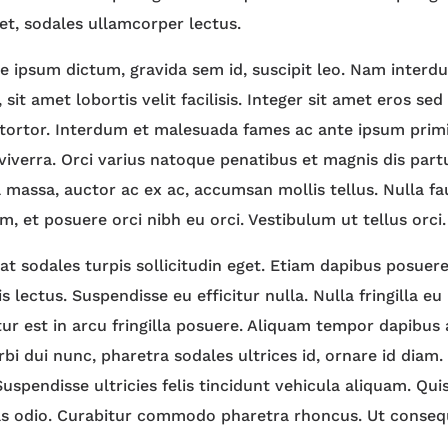
t, sodales ullamcorper lectus.
e ipsum dictum, gravida sem id, suscipit leo. Nam interdu
 sit amet lobortis velit facilisis. Integer sit amet eros se
 tortor. Interdum et malesuada fames ac ante ipsum primi
viverra. Orci varius natoque penatibus et magnis dis par
l massa, auctor ac ex ac, accumsan mollis tellus. Nulla fa
, et posuere orci nibh eu orci. Vestibulum ut tellus orci.
t sodales turpis sollicitudin eget. Etiam dapibus posuere 
 lectus. Suspendisse eu efficitur nulla. Nulla fringilla eu
itur est in arcu fringilla posuere. Aliquam tempor dapibus
rbi dui nunc, pharetra sodales ultrices id, ornare id diam
 Suspendisse ultricies felis tincidunt vehicula aliquam. Qui
tas odio. Curabitur commodo pharetra rhoncus. Ut conseq