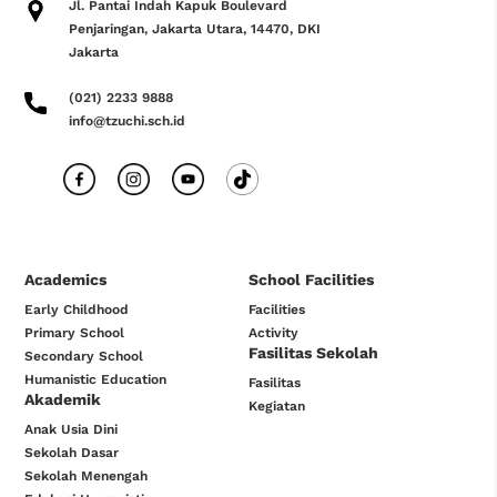
Jl. Pantai Indah Kapuk Boulevard
Penjaringan, Jakarta Utara, 14470, DKI
Jakarta
(021) 2233 9888
info@tzuchi.sch.id
Academics
School Facilities
Early Childhood
Facilities
Primary School
Activity
Fasilitas Sekolah
Secondary School
Humanistic Education
Fasilitas
Akademik
Kegiatan
Anak Usia Dini
Sekolah Dasar
Sekolah Menengah