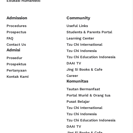
Edukasi Humanistic
Admission
Community
Procedures
Useful Links
Prospectus
Students & Parents Portal
FAQ
Learning Center
Contact Us
Tzu Chi International
Admisi
Tzu Chi Indonesia
Tzu Chi Education Indonesia
Prosedur
DAAI TV
Prospektus
Jing Si Books & Cafe
Pertanyaan
Career
Kontak Kami
Komunitas
Tautan Bermanfaat
Portal Murid & Orang tua
Pusat Belajar
Tzu Chi International
Tzu Chi Indonesia
Tzu Chi Education Indonesia
DAAI TV
Jing Si Books & Cafe