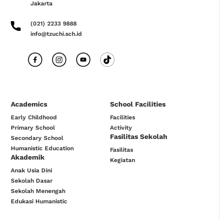
Jakarta
(021) 2233 9888
info@tzuchi.sch.id
Academics
School Facilities
Early Childhood
Facilities
Primary School
Activity
Fasilitas Sekolah
Secondary School
Humanistic Education
Fasilitas
Akademik
Kegiatan
Anak Usia Dini
Sekolah Dasar
Sekolah Menengah
Edukasi Humanistic