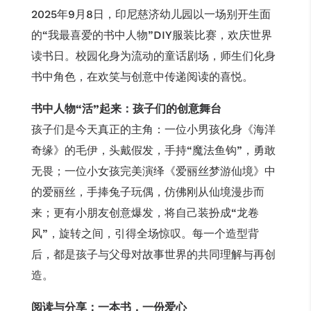
2025年9月8日，印尼慈济幼儿园以一场别开生面
的“我最喜爱的书中人物”DIY服装比赛，欢庆世界
读书日。校园化身为流动的童话剧场，师生们化身
书中角色，在欢笑与创意中传递阅读的喜悦。
书中人物
“
活
”
起来：孩子们的创意舞台
孩子们是今天真正的主角：一位小男孩化身《海洋
奇缘》的毛伊，头戴假发，手持“魔法鱼钩”，勇敢
无畏；一位小女孩完美演绎《爱丽丝梦游仙境》中
的爱丽丝，手捧兔子玩偶，仿佛刚从仙境漫步而
来；更有小朋友创意爆发，将自己装扮成“龙卷
风”，旋转之间，引得全场惊叹。每一个造型背
后，都是孩子与父母对故事世界的共同理解与再创
造。
阅读与分享：一本书，一份爱心