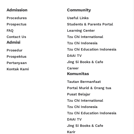
Admission
Community
Procedures
Useful Links
Prospectus
Students & Parents Portal
FAQ
Learning Center
Contact Us
Tzu Chi International
Admisi
Tzu Chi Indonesia
Tzu Chi Education Indonesia
Prosedur
DAAI TV
Prospektus
Jing Si Books & Cafe
Pertanyaan
Career
Kontak Kami
Komunitas
Tautan Bermanfaat
Portal Murid & Orang tua
Pusat Belajar
Tzu Chi International
Tzu Chi Indonesia
Tzu Chi Education Indonesia
DAAI TV
Jing Si Books & Cafe
Karir