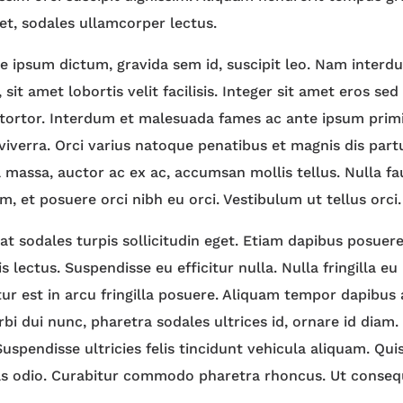
t, sodales ullamcorper lectus.
e ipsum dictum, gravida sem id, suscipit leo. Nam interdu
 sit amet lobortis velit facilisis. Integer sit amet eros se
 tortor. Interdum et malesuada fames ac ante ipsum primi
viverra. Orci varius natoque penatibus et magnis dis par
l massa, auctor ac ex ac, accumsan mollis tellus. Nulla fa
, et posuere orci nibh eu orci. Vestibulum ut tellus orci.
t sodales turpis sollicitudin eget. Etiam dapibus posuere 
 lectus. Suspendisse eu efficitur nulla. Nulla fringilla eu
itur est in arcu fringilla posuere. Aliquam tempor dapibus
rbi dui nunc, pharetra sodales ultrices id, ornare id diam
 Suspendisse ultricies felis tincidunt vehicula aliquam. Qui
tas odio. Curabitur commodo pharetra rhoncus. Ut conseq