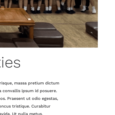
ties
lerisque, massa pretium dictum
a convallis ipsum id posuere.
os. Praesent ut odio egestas,
honcus tristique. Curabitur
avida. Ut nulla metus,