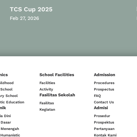
TCS Cup 2025
Feb 27, 2026
mics
School Facilities
Admission
hildhood
Facilities
Procedures
 School
Activity
Prospectus
Fasilitas Sekolah
ry School
FAQ
tic Education
Contact Us
Fasilitas
mik
Admisi
Kegiatan
a Dini
Prosedur
 Dasar
Prospektus
 Menengah
Pertanyaan
 Humanistic
Kontak Kami