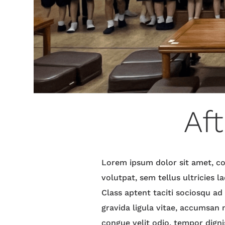
Aft
Lorem ipsum dolor sit amet, con
volutpat, sem tellus ultricies 
Class aptent taciti sociosqu ad
gravida ligula vitae, accumsan m
congue velit odio, tempor digni