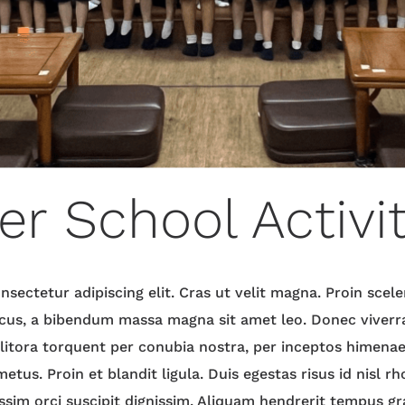
er School Activi
sectetur adipiscing elit. Cras ut velit magna. Proin sce
lacus, a bibendum massa magna sit amet leo. Donec viverr
 litora torquent per conubia nostra, per inceptos himenae
etus. Proin et blandit ligula. Duis egestas risus id nisl r
ssim orci suscipit dignissim. Aliquam hendrerit tempus gr