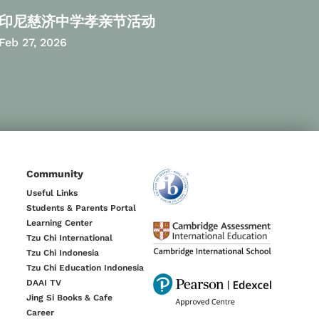
印尼慈济中学孝亲节活动
Feb 27, 2026
Community
Useful Links
Students & Parents Portal
Learning Center
Tzu Chi International
Tzu Chi Indonesia
Tzu Chi Education Indonesia
DAAI TV
Jing Si Books & Cafe
Career