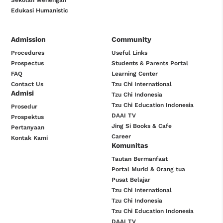
Sekolah Menengah
Edukasi Humanistic
Admission
Community
Procedures
Useful Links
Prospectus
Students & Parents Portal
FAQ
Learning Center
Contact Us
Tzu Chi International
Admisi
Tzu Chi Indonesia
Tzu Chi Education Indonesia
Prosedur
DAAI TV
Prospektus
Jing Si Books & Cafe
Pertanyaan
Career
Kontak Kami
Komunitas
Tautan Bermanfaat
Portal Murid & Orang tua
Pusat Belajar
Tzu Chi International
Tzu Chi Indonesia
Tzu Chi Education Indonesia
DAAI TV