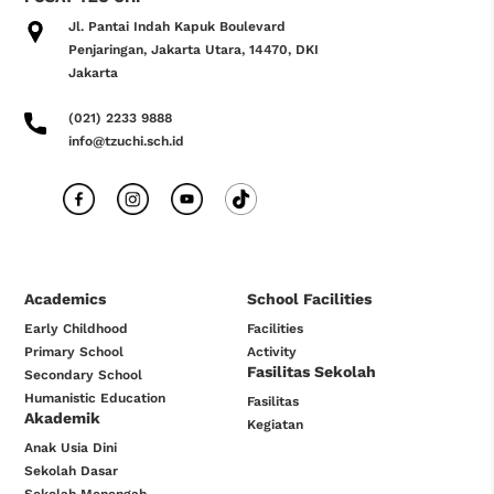
Jl. Pantai Indah Kapuk Boulevard
Penjaringan, Jakarta Utara, 14470, DKI
Jakarta
(021) 2233 9888
info@tzuchi.sch.id
Academics
School Facilities
Early Childhood
Facilities
Primary School
Activity
Fasilitas Sekolah
Secondary School
Humanistic Education
Fasilitas
Akademik
Kegiatan
Anak Usia Dini
Sekolah Dasar