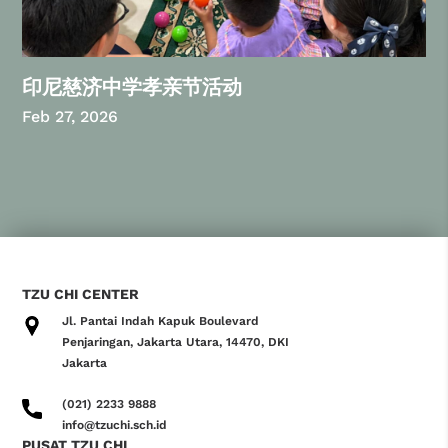
印尼慈济中学孝亲节活动
Feb 27, 2026
TZU CHI CENTER
Jl. Pantai Indah Kapuk Boulevard
Penjaringan, Jakarta Utara, 14470, DKI
Jakarta
(021) 2233 9888
info@tzuchi.sch.id
PUSAT TZU CHI