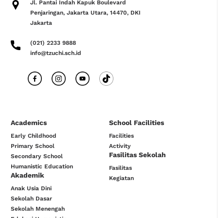
Jl. Pantai Indah Kapuk Boulevard
Penjaringan, Jakarta Utara, 14470, DKI
Jakarta
(021) 2233 9888
info@tzuchi.sch.id
Academics
School Facilities
Early Childhood
Facilities
Primary School
Activity
Fasilitas Sekolah
Secondary School
Humanistic Education
Fasilitas
Akademik
Kegiatan
Anak Usia Dini
Sekolah Dasar
Sekolah Menengah