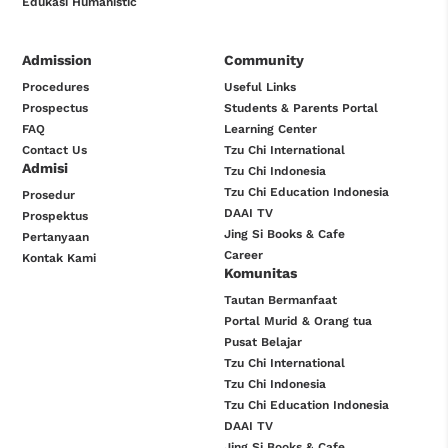
Edukasi Humanistic
Admission
Community
Procedures
Useful Links
Prospectus
Students & Parents Portal
FAQ
Learning Center
Contact Us
Tzu Chi International
Admisi
Tzu Chi Indonesia
Tzu Chi Education Indonesia
Prosedur
DAAI TV
Prospektus
Jing Si Books & Cafe
Pertanyaan
Career
Kontak Kami
Komunitas
Tautan Bermanfaat
Portal Murid & Orang tua
Pusat Belajar
Tzu Chi International
Tzu Chi Indonesia
Tzu Chi Education Indonesia
DAAI TV
Jing Si Books & Cafe