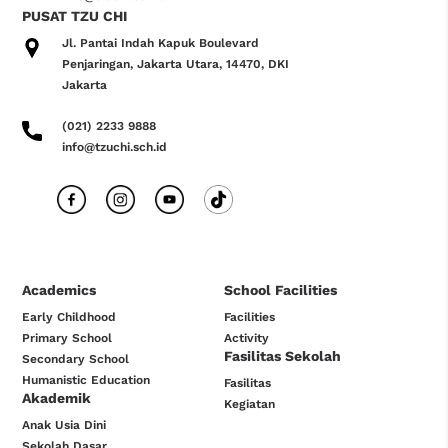
PUSAT TZU CHI
Jl. Pantai Indah Kapuk Boulevard
Penjaringan, Jakarta Utara, 14470, DKI
Jakarta
(021) 2233 9888
info@tzuchi.sch.id
Academics
School Facilities
Early Childhood
Facilities
Primary School
Activity
Fasilitas Sekolah
Secondary School
Humanistic Education
Fasilitas
Akademik
Kegiatan
Anak Usia Dini
Sekolah Dasar