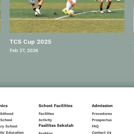
TCS Cup 2025
Feb 27, 2026
mics
School Facilities
Admission
hildhood
Facilities
Procedures
 School
Activity
Prospectus
Fasilitas Sekolah
ry School
FAQ
tic Education
Contact Us
Fasilitas