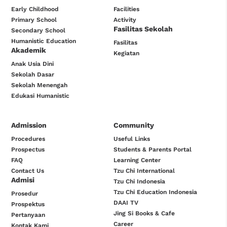
Early Childhood
Facilities
Primary School
Activity
Fasilitas Sekolah
Secondary School
Humanistic Education
Fasilitas
Akademik
Kegiatan
Anak Usia Dini
Sekolah Dasar
Sekolah Menengah
Edukasi Humanistic
Admission
Community
Procedures
Useful Links
Prospectus
Students & Parents Portal
FAQ
Learning Center
Contact Us
Tzu Chi International
Admisi
Tzu Chi Indonesia
Tzu Chi Education Indonesia
Prosedur
DAAI TV
Prospektus
Jing Si Books & Cafe
Pertanyaan
Career
Kontak Kami